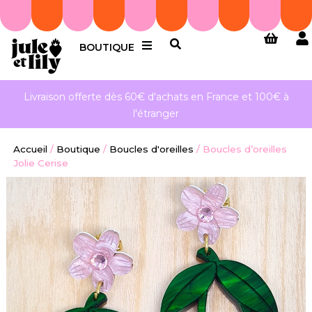
BOUTIQUE
Livraison offerte dès 60€ d'achats en France et 100€ à
l'étranger
Accueil
/
Boutique
/
Boucles d'oreilles
/
Boucles d’oreilles
Jolie Cerise