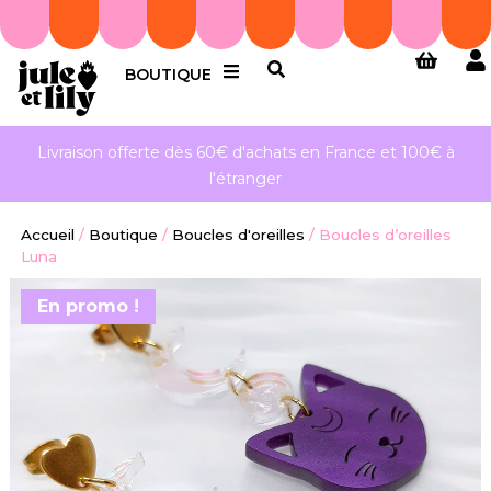
BOUTIQUE
Livraison offerte dès 60€ d'achats en France et 100€ à
l'étranger
Accueil
/
Boutique
/
Boucles d'oreilles
/
Boucles d’oreilles
Luna
En promo !