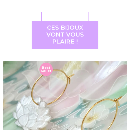
CES BIJOUX
VONT VOUS
PLAIRE !
Best
Seller