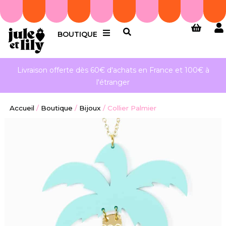
BOUTIQUE
Livraison offerte dès 60€ d'achats en France et 100€ à
l'étranger
Accueil
/
Boutique
/
Bijoux
/
Collier Palmier