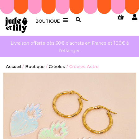
BOUTIQUE
Livraison offerte dès 60€ d'achats en France et 100€ à
l'étranger
Accueil
/
Boutique
/
Créoles
/
Créoles Astro