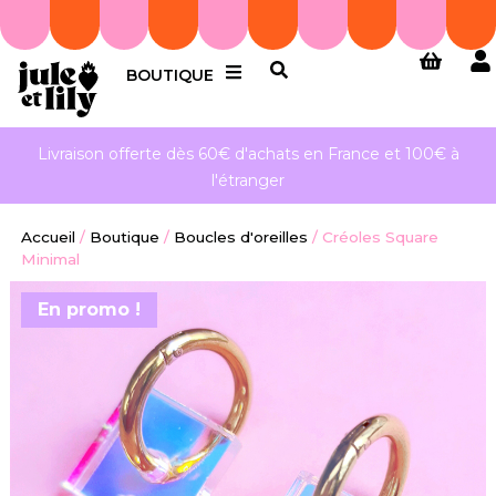
BOUTIQUE
Livraison offerte dès 60€ d'achats en France et 100€ à
l'étranger
Accueil
/
Boutique
/
Boucles d'oreilles
/
Créoles Square
Minimal
En promo !