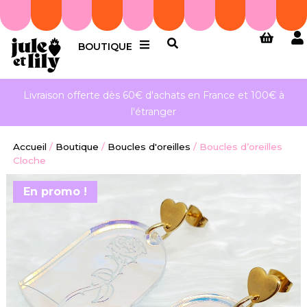
BOUTIQUE
Livraison offerte dès 60€ d'achats en France et 100€ à
l'étranger
Accueil
/
Boutique
/
Boucles d'oreilles
/
Boucles d’oreilles
Cloche
En promo !